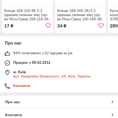
Кільце 104-110-36-2-2
Кільце 160-165-36-2-2
Кутн
(кришки склянки з/м) (пр-
(кришки склянки з/м) (пр-
кону
во Рось-Гума) 104-110-36-
во Рось-Гума) 160-165-36-
3790
2-2
2-2
17
34
280
₴
₴
Про нас
94% позитивних з 52 відгуків за рік
Працює з 08.02.2011
м. Київ
вул. Академіка Кримського, 4А, Київ, Україна
Контакти
Про нас
Контакти