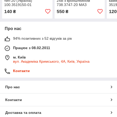
тип-20 (Україна)
24В з кронштейном
каме
100.3519150-01
738.3747-20 МАЗ
351
(оригінал)
140
550
120
₴
₴
Про нас
94% позитивних з 52 відгуків за рік
Працює з 08.02.2011
м. Київ
вул. Академіка Кримського, 4А, Київ, Україна
Контакти
Про нас
Контакти
Доставка та оплата