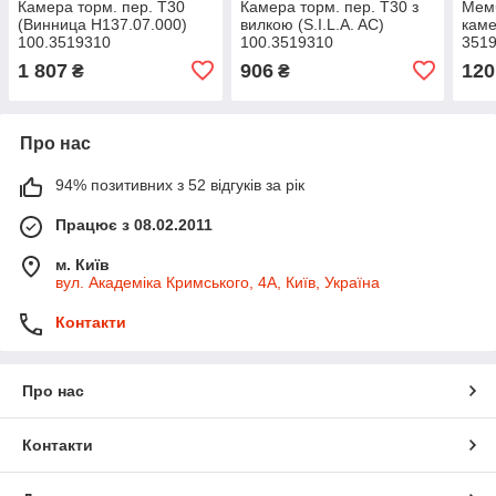
Камера торм. пер. Т30
Камера торм. пер. Т30 з
Мемб
(Винница Н137.07.000)
вилкою (S.I.L.A. AC)
каме
100.3519310
100.3519310
351
1 807
906
120
₴
₴
Про нас
94% позитивних з 52 відгуків за рік
Працює з 08.02.2011
м. Київ
вул. Академіка Кримського, 4А, Київ, Україна
Контакти
Про нас
Контакти