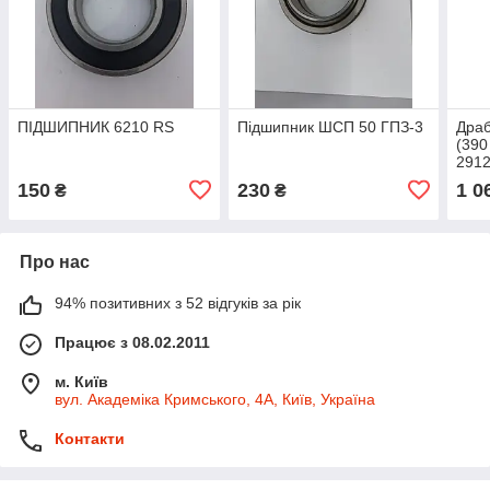
ПІДШИПНИК 6210 RS
Підшипник ШСП 50 ГПЗ-3
Драб
(390
291
150
230
1 0
₴
₴
Про нас
94% позитивних з 52 відгуків за рік
Працює з 08.02.2011
м. Київ
вул. Академіка Кримського, 4А, Київ, Україна
Контакти