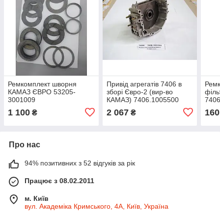
Ремкомплект шворня
Привід агрегатів 7406 в
Ремк
КАМАЗ ЄВРО 53205-
зборі Євро-2 (вир-во
філь
3001009
КАМАЗ) 7406.1005500
740
1 100
2 067
160
₴
₴
Про нас
94% позитивних з 52 відгуків за рік
Працює з 08.02.2011
м. Київ
вул. Академіка Кримського, 4А, Київ, Україна