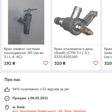
Кран зливної системи
Кран опалювача в день.
Кран
охолодження ЗІЛ (пр-во
(білий) (СТМ S.I.L.A.)
(ком
S.I.L.A. AC)
5320-8105160
(пр.
01
191
310
310
₴
₴
Про нас
94% позитивних з 52 відгуків за рік
Працює з 08.02.2011
м. Київ
вул. Академіка Кримського, 4А, Київ, Україна