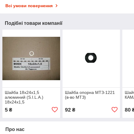
Всі умови повернення
Подібні товари компанії
Шайба 18х24х1,5
Шайба опорна МТЗ-1221
Шайб
алюминий (S.I.L.A.)
(в-во МТЗ)
КАМ
18х24х1,5
5
92
80
₴
₴
Про нас