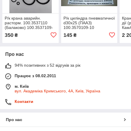
Р/к крана аварийн.
Р/к циліндра пневматичної
Кран
расторм. 100.3537110
d30х25 (ПААЗ)
дії 
(Балаково) 100.3537109-
100.3570109-10
КамА
10
ПААЗ
350
145
2 2
₴
₴
353
Про нас
94% позитивних з 52 відгуків за рік
Працює з 08.02.2011
м. Київ
вул. Академіка Кримського, 4А, Київ, Україна
Контакти
Про нас