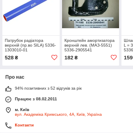
Патрубок радіатора
Кронштейн амортизатора
Шлан
верхній (пр.во SILA) 5336-
верхній лев. (МАЗ-5551)
L = 
1303010-01
5336-2905541
533
528
182
159
₴
₴
Про нас
94% позитивних з 52 відгуків за рік
Працює з 08.02.2011
м. Київ
вул. Академіка Кримського, 4А, Київ, Україна
Контакти