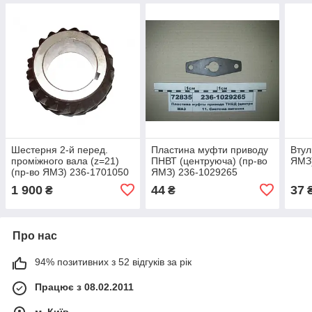
Шестерня 2-й перед.
Пластина муфти приводу
Втул
проміжного вала (z=21)
ПНВТ (центруюча) (пр-во
ЯМЗ
(пр-во ЯМЗ) 236-1701050
ЯМЗ) 236-1029265
1 900
44
37
₴
₴
Про нас
94% позитивних з 52 відгуків за рік
Працює з 08.02.2011
м. Київ