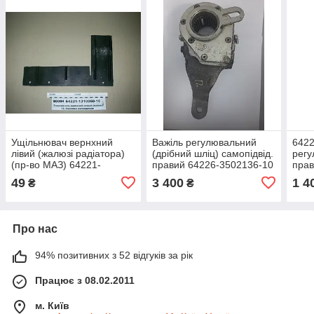
Ущільнювач вернхний
Важіль регулювальний
6422
лівий (жалюзі радіатора)
(дрібний шліц) самопідвід.
регу
(пр-во МАЗ) 64221-
правий 64226-3502136-10
прав
1310060-10
49
3 400
1 4
₴
₴
Про нас
94% позитивних з 52 відгуків за рік
Працює з 08.02.2011
м. Київ