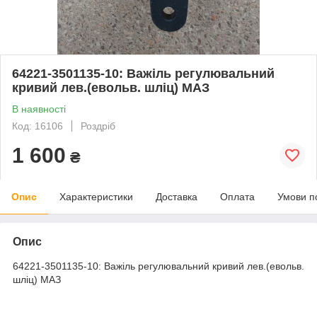
64221-3501135-10: Важіль регулювальний
кривий лев.(евольв. шліц) МАЗ
В наявності
Код: 16106
Роздріб
1 600
₴
Опис
Характеристики
Доставка
Оплата
Умови п
Опис
64221-3501135-10: Важіль регулювальний кривий лев.(евольв.
шліц) МАЗ