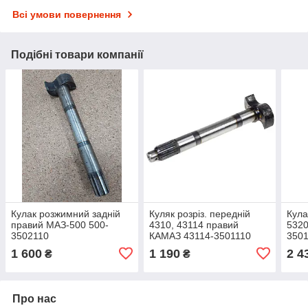
Всі умови повернення
Подібні товари компанії
Кулак розжимний задній
Куляк розріз. передній
Кула
правий МАЗ-500 500-
4310, 43114 правий
5320
3502110
КАМАЗ 43114-3501110
350
1 600
1 190
2 4
₴
₴
Про нас