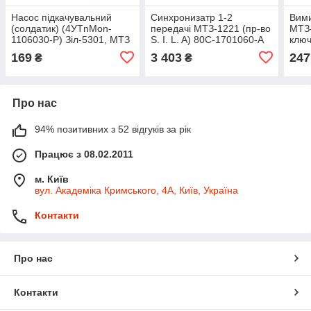
Насос підкачувальний
Синхронизатр 1-2
Вими
(солдатик) (4УТnMon-
передачі МТЗ-1221 (пр-во
МТЗ-
1106030-Р) Зіл-5301, МТЗ
S. I. L. A) 80С-1701060-А
ключ
посилений (S.I.L.A. AC)
S.I.
169
3 403
247
₴
₴
16-С35-3Б
ХЛЛ
Про нас
94% позитивних з 52 відгуків за рік
Працює з 08.02.2011
м. Київ
вул. Академіка Кримського, 4А, Київ, Україна
Контакти
Про нас
Контакти