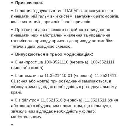
Призначення:
Головки з'єднувальні тип "ПАЛМ" застосовуються в
пневматичній гальмівній системі вантажних автомобілів,
колісних тягачів, причепів і напівпричепів.
Призначені для швидкого і надійного приєднання
пневматичних магістралей живлення та управління
гальмівного приводу причепа до приводу автомобіля-
тягача з двопровідною схемою.
Випускаються в трьох модифікаціях:
 найпростіша 100-3521110 (червона), 100-3521111
(синя або жовта)
 автоматична 11.3521410-01 (червона), 11.3521411-
01 (синя або жовта) при роз'єднанні замикаються, в
зв'язку з чим відпадає необхідність в роз'єднувальному
крані.
 з фільтром 11.3521510 (червона), 11.3521511 (синя
або жовта) з вбудованим елементом, що фільтрує, в
зв'язку з чим відпадає необхідність у фільтрі
магістральному.