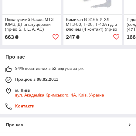
Підкачуючий Насос МТЗ,
Вимикач В-316Б У-ХЛ
Підк
ЮМЗ, ДТ зі штуцерами
МТЗ-80, Т-28, Т-40А і д. з
(сол
(пр-во S. I. L. A. AC)
ключем (4 контакт) (пр-во
(4У
УТН-3-1106010-А4
S.I.L.A. AC) ВК-316Б У-
Зіл-
663
247
166
₴
₴
ХЛЛ-ХЛ
Юба
Про нас
94% позитивних з 52 відгуків за рік
Працює з 08.02.2011
м. Київ
вул. Академіка Кримського, 4А, Київ, Україна
Контакти
Про нас