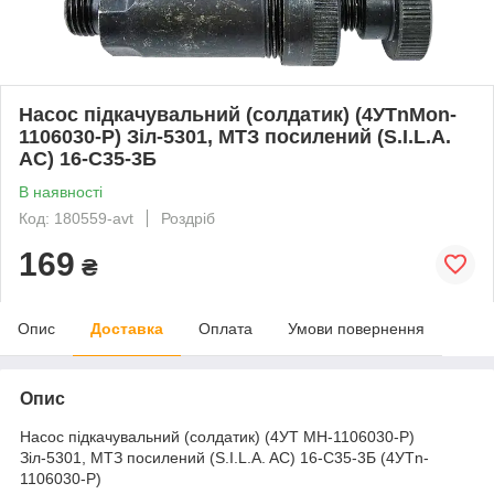
Насос підкачувальний (солдатик) (4УТnMon-
1106030-Р) Зіл-5301, МТЗ посилений (S.I.L.A.
AC) 16-С35-3Б
В наявності
Код: 180559-avt
Роздріб
169
₴
Опис
Доставка
Оплата
Умови повернення
Опис
Насос підкачувальний (солдатик) (4УТ MH-1106030-Р)
Зіл-5301, МТЗ посилений (S.I.L.A. AC) 16-С35-3Б (4УТn-
1106030-Р)