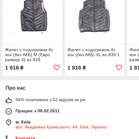
Жилет с подогревом 4х
Жилет с подогревом 4х
Жиле
зон (без АКБ) M (Евро
зон (без АКБ) XL ax-830-1
зон 
размер S) ax-828
разм
1 816
1 816
1 8
₴
₴
Про нас
94% позитивних з 52 відгуків за рік
Працює з 08.02.2011
м. Київ
вул. Академіка Кримського, 4А, Київ, Україна
Контакти