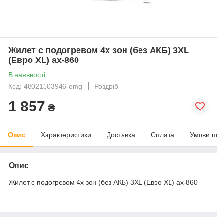
Жилет с подогревом 4х зон (без АКБ) 3XL
(Евро XL) ax-860
В наявності
Код: 48021303946-omg
Роздріб
1 857
₴
Опис
Характеристики
Доставка
Оплата
Умови п
Опис
Жилет с подогревом 4х зон (без АКБ) 3XL (Евро XL) ax-860