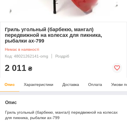
Гриль угольный (барбекю, мангал)
передвижной на колесах для пикника,
рыбалки ax-799
Немає в наявності
Код: 48021262141-omg
Роздріб
2 011
₴
Опис
Характеристики
Доставка
Оплата
Умови п
Опис
Гриль угольный (барбекю, мангал) передвижной на колесах
для пикника, рыбалки ax-799