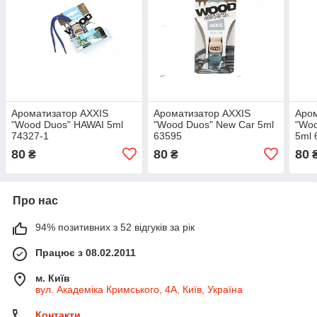
Ароматизатор AXXIS
Ароматизатор AXXIS
Аром
"Wood Duos" HAWAI 5ml
"Wood Duos" New Car 5ml
"Woo
74327-1
63595
5ml 
80
80
80
₴
₴
Про нас
94% позитивних з 52 відгуків за рік
Працює з 08.02.2011
м. Київ
вул. Академіка Кримського, 4А, Київ, Україна
Контакти