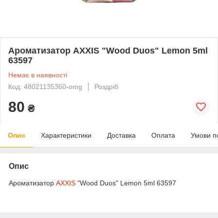
Ароматизатор AXXIS "Wood Duos" Lemon 5ml
63597
Немає в наявності
Код: 48021135360-omg
Роздріб
80
₴
Опис
Характеристики
Доставка
Оплата
Умови п
Опис
Ароматизатор
AXXIS
"Wood Duos" Lemon 5ml 63597