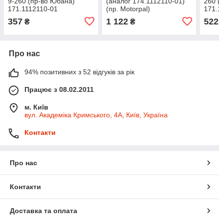
9-260 (пр-во Юбана)
(аналог 174.1112110-01)
260 
171.1112110-01
(пр. Motorpal)
171.
DOP122P533-3827
357
1 122
522
₴
₴
Про нас
94% позитивних з 52 відгуків за рік
Працює з 08.02.2011
м. Київ
вул. Академіка Кримського, 4А, Київ, Україна
Контакти
Про нас
Контакти
Доставка та оплата