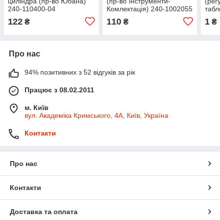
циліндра (пр-во Юбана)
(пр-во Інструменти-
(рег
240-110400-04
Комлектація) 240-1002055
табл
с
Елас
122
110
1
₴
₴
₴
010-
Про нас
94% позитивних з 52 відгуків за рік
Працює з 08.02.2011
м. Київ
вул. Академіка Кримського, 4А, Київ, Україна
Контакти
Про нас
Контакти
Доставка та оплата