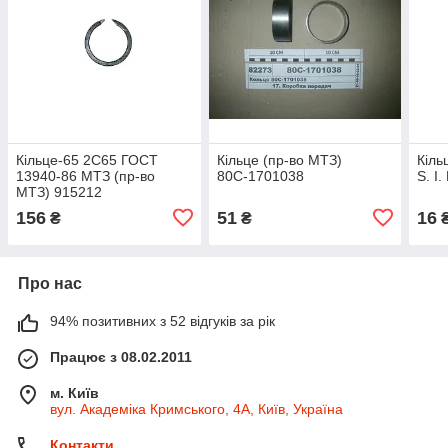
Кільце-65 2С65 ГОСТ
Кільце (пр-во МТЗ)
Кіль
13940-86 МТЗ (пр-во
80С-1701038
S. I
МТЗ) 915212
156
51
16
₴
₴
Про нас
94% позитивних з 52 відгуків за рік
Працює з 08.02.2011
м. Київ
вул. Академіка Кримського, 4А, Київ, Україна
Контакти