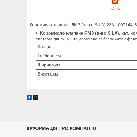
Опис
Коромисло клапана ЯМЗ (пр.во SILA) 236-1007144-
Коромисло клапана ЯМЗ (в-во SILA), кат. но
системи двигуна, що дозволяє забезпечити ефект
Вага,кг
Глибина,см
Ширина,см
Висота,см
ІНФОРМАЦІЯ ПРО КОМПАНІЮ