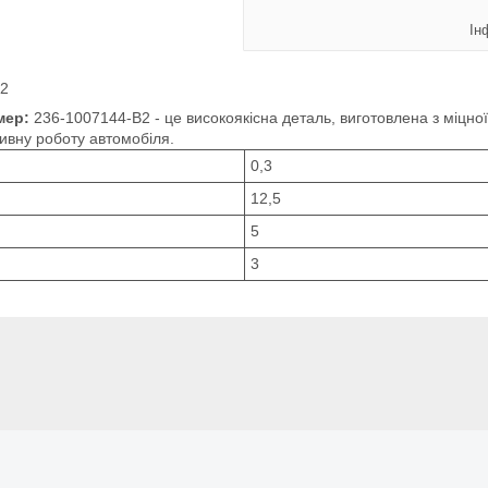
Ін
В2
мер:
236-1007144-В2 - це високоякісна деталь, виготовлена з міцної
ивну роботу автомобіля.
0,3
12,5
5
3