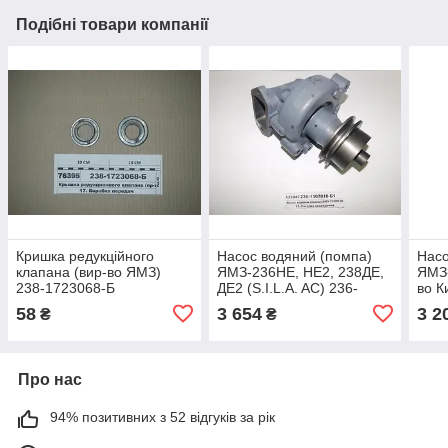
Подібні товари компанії
Кришка редукційного
Насос водяний (помпа)
Насо
клапана (вир-во ЯМЗ)
ЯМЗ-236НЕ, НЕ2, 238ДЕ,
ЯМЗ
238-1723068-Б
ДЕ2 (S.I.L.A. AC) 236-
во К
1307010-Б1
58
3 654
3 2
₴
₴
Про нас
94% позитивних з 52 відгуків за рік