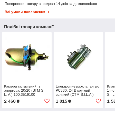
Повернення товару впродовж 14 днів за домовленістю
Всі умови повернення
Подібні товари компанії
Камера гальмівний. з
Електропневмоклапан з/о
Клап
энергоак. 20/20 (ВТМ S. I.
РС330, 24 В круглий
1-но
L. A.) 100.3519100
великий (СТМ S.I.L.A.)
S.I.
5320-3721500-А (РС330)
2 460
1 015
1 5
₴
₴