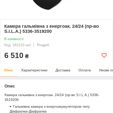
Камера гальмівна з енергоак. 24/24 (пр-во
S.I.L.A.) 5336-3519200
В наявності
Код: 182222-avt
Роздріб
6 510
₴
Опис
Характеристики
Доставка
Оплата
Умови п
Опис
Камера гальмівна з енергоак. 24/24 (пр-во S.I.L.A.) 5336-
3519200
Гальмівна камера з енергоакумулятором типу
Діафрагма-Діафрагма