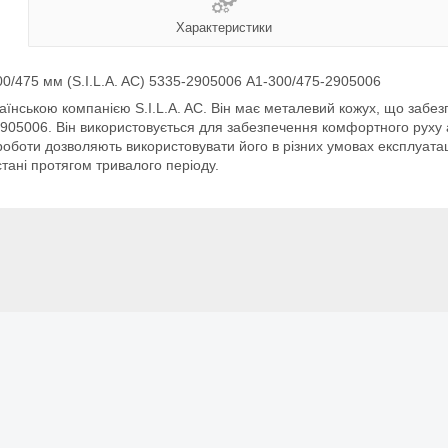
Характеристики
0/475 мм (S.I.L.A. AC) 5335-2905006 А1-300/475-2905006
аїнською компанією S.I.L.A. AC. Він має металевий кожух, що забез
05006. Він використовується для забезпечення комфортного руху 
ь роботи дозволяють використовувати його в різних умовах експлуата
тані протягом тривалого періоду.