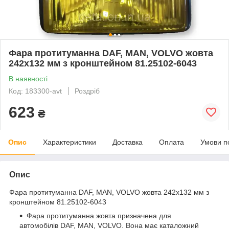
Фара протитуманна DAF, MAN, VOLVO жовта
242х132 мм з кронштейном 81.25102-6043
В наявності
Код: 183300-avt
Роздріб
623
₴
Опис
Характеристики
Доставка
Оплата
Умови п
Опис
Фара протитуманна DAF, MAN, VOLVO жовта 242х132 мм з
кронштейном 81.25102-6043
Фара протитуманна жовта призначена для
автомобілів DAF, MAN, VOLVO. Вона має каталожний