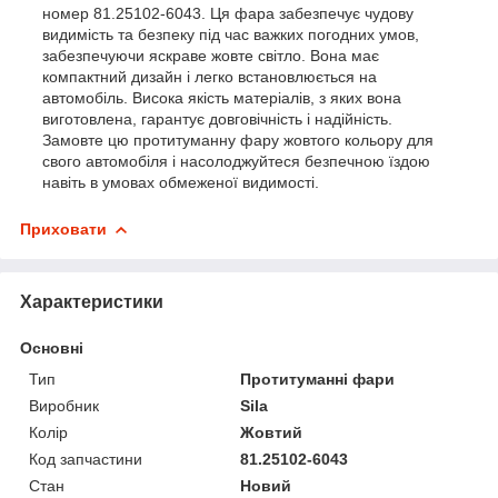
номер 81.25102-6043. Ця фара забезпечує чудову
видимість та безпеку під час важких погодних умов,
забезпечуючи яскраве жовте світло. Вона має
компактний дизайн і легко встановлюється на
автомобіль. Висока якість матеріалів, з яких вона
виготовлена, гарантує довговічність і надійність.
Замовте цю протитуманну фару жовтого кольору для
свого автомобіля і насолоджуйтеся безпечною їздою
навіть в умовах обмеженої видимості.
Приховати
Характеристики
Основні
Тип
Протитуманні фари
Виробник
Sila
Колір
Жовтий
Код запчастини
81.25102-6043
Стан
Новий