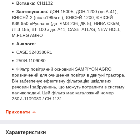
Вставка:
CH1132
Застосування:
ДОН-1500Б, ДОН-1200 (дв.А-41);
ЄНІСЕЙ-2 (після1995г.в.), ЄНІСЕЙ-1200; ЄНІСЕЙ
КЗК-950 «Руслан» (дв. ЯМЗ-236, ДК-5); НИВА-СК5М;
ЛТЗ-155, ВТ-100 з дв. А41, CASE, ATLAS, NEW HOLL,
M.FERG AGRO
Аналоги:
CASE 3240380R1
250И-1109080
Фільтр повітряний основний SAMPIYON AGRO
призначений для очищення повітря в двигуні трактора.
Він забезпечує ефективну фільтрацію шкідливих
речовин і забруднень, що можуть потрапити в систему
паливоподачі. Цей фільтр має каталожний номер
250И-1109080 / CH 1131.
Приховати
Характеристики