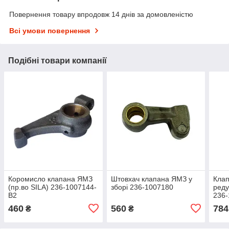
Повернення товару впродовж 14 днів за домовленістю
Всі умови повернення
Подібні товари компанії
Коромисло клапана ЯМЗ
Штовхач клапана ЯМЗ у
Клап
(пр.во SILA) 236-1007144-
зборі 236-1007180
реду
В2
236-
460
560
784
₴
₴