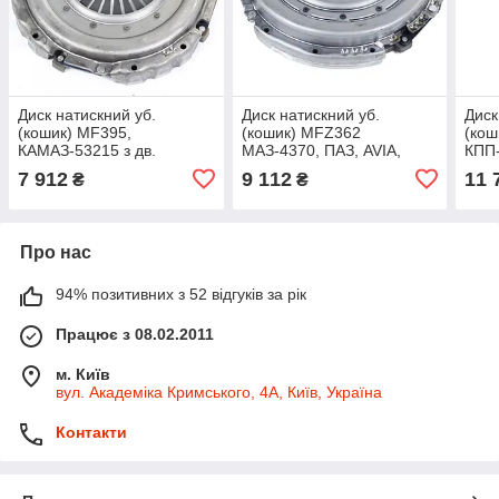
Диск натискний уб.
Диск натискний уб.
Диск
(кошик) MF395,
(кошик) MFZ362
(кош
КАМАЗ-53215 з дв.
МАЗ-4370, ПАЗ, AVIA,
КПП-
740.31-240, 740.11-240,
Iveco Eurostar (E.Sassone,
Італ
7 912
9 112
11 
₴
₴
740.13-260 (E.Sassone,
Італія) 3482 125 512
(899
Італія)
Про нас
94% позитивних з 52 відгуків за рік
Працює з 08.02.2011
м. Київ
вул. Академіка Кримського, 4А, Київ, Україна
Контакти