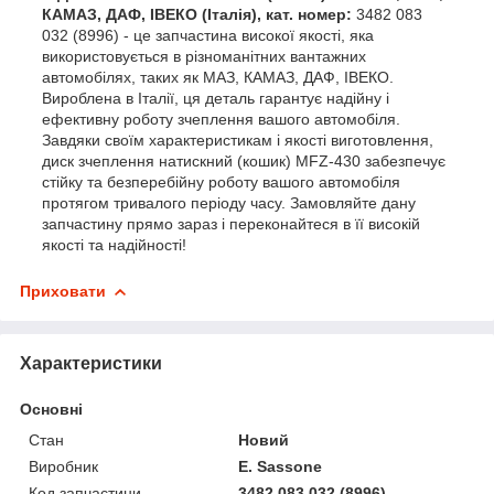
КАМАЗ, ДАФ, ІВЕКО (Італія), кат. номер:
3482 083
032 (8996) - це запчастина високої якості, яка
використовується в різноманітних вантажних
автомобілях, таких як МАЗ, КАМАЗ, ДАФ, ІВЕКО.
Вироблена в Італії, ця деталь гарантує надійну і
ефективну роботу зчеплення вашого автомобіля.
Завдяки своїм характеристикам і якості виготовлення,
диск зчеплення натискний (кошик) MFZ-430 забезпечує
стійку та безперебійну роботу вашого автомобіля
протягом тривалого періоду часу. Замовляйте дану
запчастину прямо зараз і переконайтеся в її високій
якості та надійності!
Приховати
Характеристики
Основні
Стан
Новий
Виробник
E. Sassone
Код запчастини
3482 083 032 (8996)