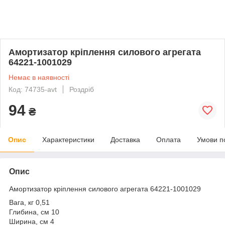
Амортизатор кріплення силового агрегата
64221-1001029
Немає в наявності
Код: 74735-avt
Роздріб
94
₴
Опис
Характеристики
Доставка
Оплата
Умови п
Опис
Амортизатор кріплення силового агрегата 64221-1001029
Вага, кг 0,51
Глибина, см 10
Ширина, см 4