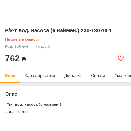
Р/к-т вод. насоса (6 наймен.) 236-1307001
Немає в наявності
Код: 158-avt
Роздріб
762
₴
Опис
Характеристики
Доставка
Оплата
Умови п
Опис
Р/к-т вод. насоса (6 наймен.)
236-1307001