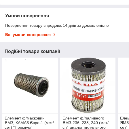
Умови повернення
Повернення товару впродовж 14 днів за домовленістю
Всі умови повернення
Подібні товари компанії
Елемент ф/масковий
Елемент ф/паливного
Еле
ЯМЗ, КАМАЗ Євро-1 (мет/
ЯМЗ-236, 238, 240 (мет/
ЯМЗ,
сет) "Преміум"
сіт) аналог пиляльного
сет)