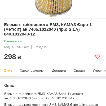
Елемент ф/оливного ЯМЗ, КАМАЗ Євро-1
(мет/сіт) ан.7405.1012040 (пр.о SILA)
840.1012040-12
В наявності
Код: 182967-avt
Роздріб
298
₴
Опис
Характеристики
Доставка
Оплата
Умови п
Опис
Елемент ф/оливного ЯМЗ, КАМАЗ Євро-1 (мет/сіт)
ан.7405.1012040 (пр.о SILA) 840.1012040-12
Елемент фільтра масляного ЯМЗ, КАМАЗ Євро-1 (металева