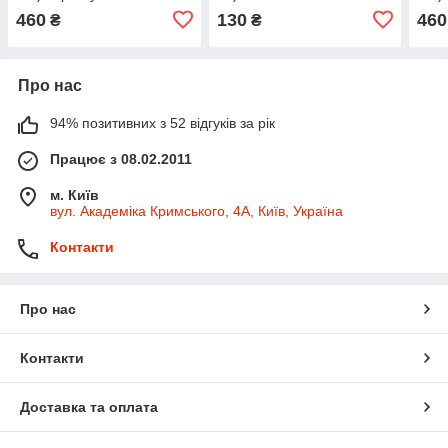
ан.7405.1012040 (пр-во
(пр. SILA) 201-1117040
ан.7
460
130
460
₴
₴
Sampiyon) 840.1012040-
(ФТ-531, РД-004)
Samp
12
12
Про нас
94% позитивних з 52 відгуків за рік
Працює з 08.02.2011
м. Київ
вул. Академіка Кримського, 4А, Київ, Україна
Контакти
Про нас
Контакти
Доставка та оплата