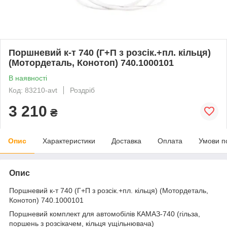
Поршневий к-т 740 (Г+П з розсік.+пл. кільця)
(Мотордеталь, Конотоп) 740.1000101
В наявності
Код: 83210-avt
Роздріб
3 210
₴
Опис
Характеристики
Доставка
Оплата
Умови п
Опис
Поршневий к-т 740 (Г+П з розсік.+пл. кільця) (Мотордеталь,
Конотоп) 740.1000101
Поршневий комплект для автомобілів КАМАЗ-740 (гільза,
поршень з розсікачем, кільця ущільнювача)