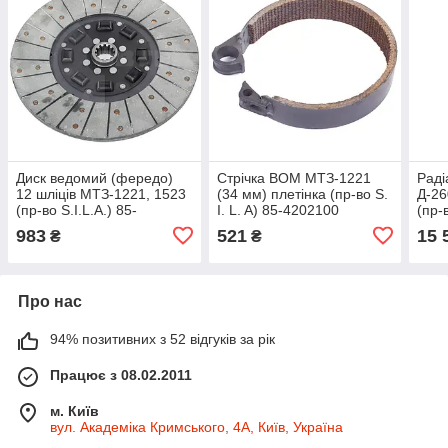
Диск ведомий (фередо)
Стрічка ВОМ МТЗ-1221
Раді
12 шліців МТЗ-1221, 1523
(34 мм) плетінка (пр-во S.
Д-26
(пр-во S.I.L.A.) 85-
I. L. A) 85-4202100
(пр-
1601130-01
130
983
521
15 
₴
₴
Про нас
94% позитивних з 52 відгуків за рік
Працює з 08.02.2011
м. Київ
вул. Академіка Кримського, 4А, Київ, Україна