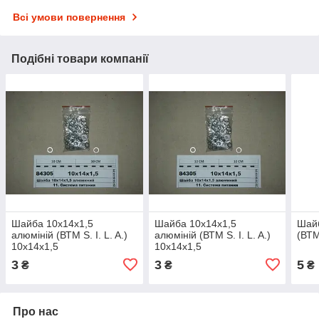
Всі умови повернення
Подібні товари компанії
Шайба 10х14х1,5
Шайба 10х14х1,5
Шайб
алюміній (ВТМ S. I. L. A.)
алюміній (ВТМ S. I. L. A.)
(ВТМ
10х14х1,5
10х14х1,5
3
3
5
₴
₴
₴
Про нас