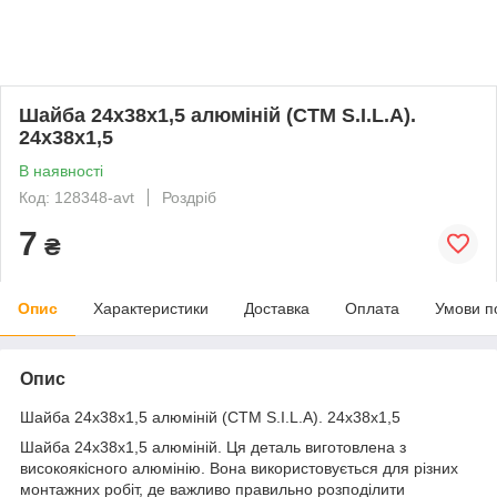
Шайба 24x38x1,5 алюміній (СТМ S.I.L.A).
24х38х1,5
В наявності
Код: 128348-avt
Роздріб
7
₴
Опис
Характеристики
Доставка
Оплата
Умови п
Опис
Шайба 24x38x1,5 алюміній (СТМ S.I.L.A). 24х38х1,5
Шайба 24х38х1,5 алюміній. Ця деталь виготовлена з
високоякісного алюмінію. Вона використовується для різних
монтажних робіт, де важливо правильно розподілити