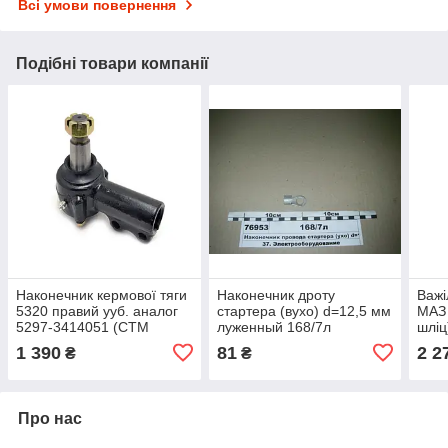
Всі умови повернення
Подібні товари компанії
Наконечник кермової тяги
Наконечник дроту
Важі
5320 правий ууб. аналог
стартера (вухо) d=12,5 мм
МАЗ 
5297-3414051 (СТМ
луженный 168/7л
шліц
S.I.L.A.) 5320-3414056
(S.I
1 390
81
2 2
₴
₴
350
Про нас