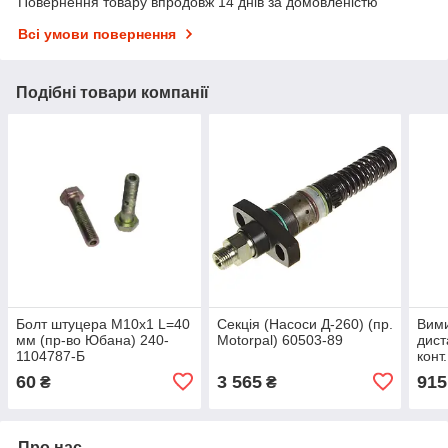
Повернення товару впродовж 14 днів за домовленістю
Всі умови повернення
Подібні товари компанії
Болт штуцера М10х1 L=40
Секція (Насоси Д-260) (пр.
Вим
мм (пр-во Юбана) 240-
Motorpal) 60503-89
дист
1104787-Б
конт
2522
60
3 565
915
₴
₴
1212
Про нас