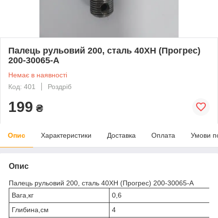
Палець рульовий 200, сталь 40ХН (Прогрес)
200-30065-А
Немає в наявності
Код: 401
Роздріб
199
₴
Опис
Характеристики
Доставка
Оплата
Умови п
Опис
Палець рульовий 200, сталь 40ХН (Прогрес) 200-30065-А
Вага,кг
0,6
Глибина,см
4