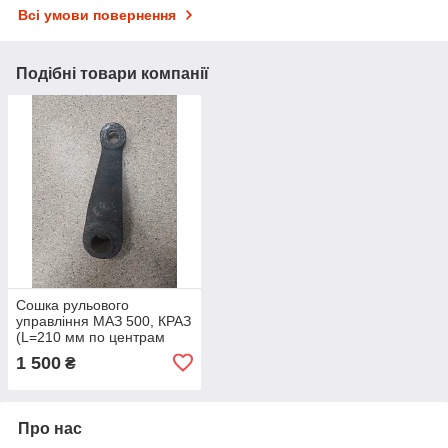
Всі умови повернення
Подібні товари компанії
Сошка рульового
управління МАЗ 500, КРАЗ
(L=210 мм по центрам
Н=115) палець 200 (Арт.
1 500
₴
500-3401090)
Про нас