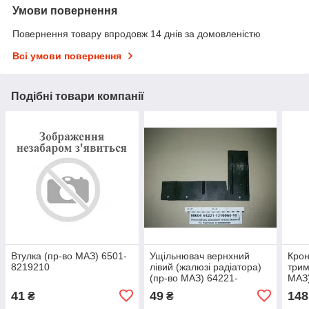
Умови повернення
Повернення товару впродовж 14 днів за домовленістю
Всі умови повернення
Подібні товари компанії
Втулка (пр-во МАЗ) 6501-
Ущільнювач вернхний
Крон
8219210
лівий (жалюзі радіатора)
трим
(пр-во МАЗ) 64221-
МАЗ
1310060-10
41
49
148
₴
₴