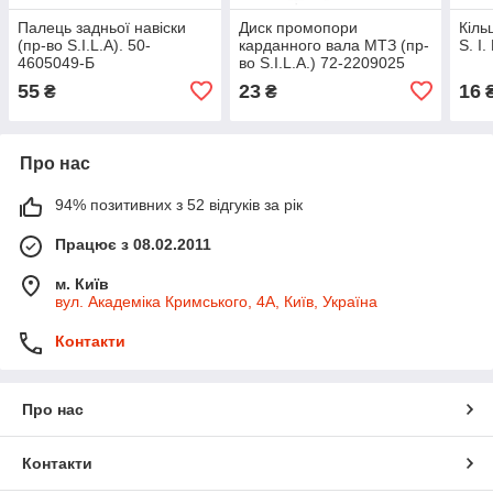
Палець задньої навіски
Диск промопори
Кіль
(пр-во S.I.L.A). 50-
карданного вала МТЗ (пр-
S. I
4605049-Б
во S.I.L.A.) 72-2209025
55
23
16
₴
₴
Про нас
94% позитивних з 52 відгуків за рік
Працює з 08.02.2011
м. Київ
вул. Академіка Кримського, 4А, Київ, Україна
Контакти
Про нас
Контакти