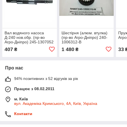
Вал водяного насоса
Шестірня (алюм. втулка)
Пруж
Д-240 нов.обр. (пр-во
(пр-во Агро-Дніпро) 240-
Агро
Агро-Дніпро) 245-1307052
1006312-В
407
1 480
33
₴
₴
Про нас
94% позитивних з 52 відгуків за рік
Працює з 08.02.2011
м. Київ
вул. Академіка Кримського, 4А, Київ, Україна
Контакти