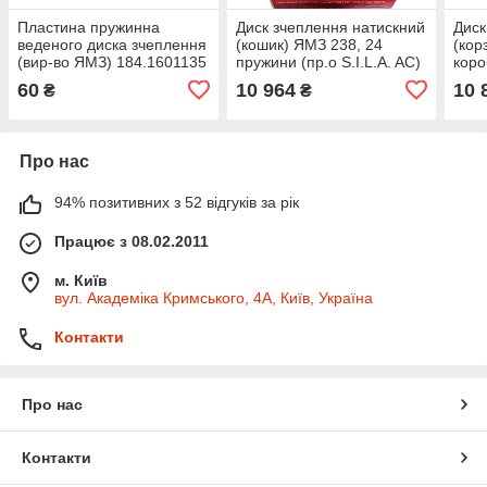
Пластина пружинна
Диск зчеплення натискний
Диск
веденого диска зчеплення
(кошик) ЯМЗ 238, 24
(корз
(вир-во ЯМЗ) 184.1601135
пружини (пр.о S.I.L.A. AC)
коро
238-1601090
60
10 964
10 
₴
₴
Про нас
94% позитивних з 52 відгуків за рік
Працює з 08.02.2011
м. Київ
вул. Академіка Кримського, 4А, Київ, Україна
Контакти
Про нас
Контакти