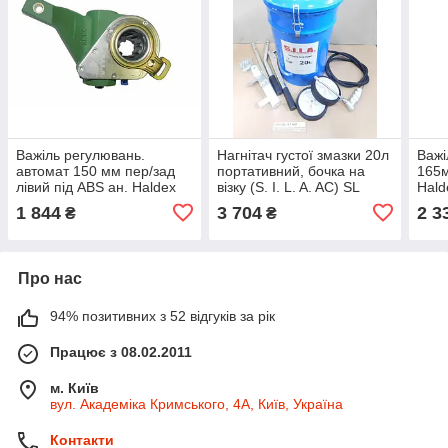
Важіль регулювань.
Нагнітач густої змазки 20л
Важі
автомат 150 мм пер/зад
портативний, бочка на
165м
лівий під ABS ан. Haldex
візку (S. I. L. A. AC) SL
Halde
(S.I.L.A. AC) SL 11.79364
11.T1001
AC) 
1 844
3 704
2 3
₴
₴
3502
Про нас
94% позитивних з 52 відгуків за рік
Працює з 08.02.2011
м. Київ
вул. Академіка Кримського, 4А, Київ, Україна
Контакти