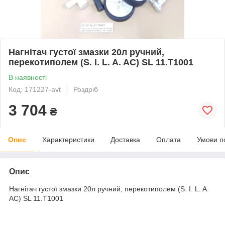
Нагнітач густої змазки 20л ручний,
перекотиполем (S. I. L. A. AC) SL 11.T1001
В наявності
Код: 171227-avt
Роздріб
3 704
₴
Опис
Характеристики
Доставка
Оплата
Умови п
Опис
Нагнітач густої змазки 20л ручний, перекотиполем (S. I. L. A.
AC) SL 11.T1001