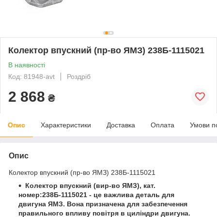
Колектор впускний (пр-во ЯМЗ) 238Б-1115021
В наявності
Код: 81948-avt
Роздріб
2 868
₴
Опис
Характеристики
Доставка
Оплата
Умови п
Опис
Колектор впускний (пр-во ЯМЗ) 238Б-1115021
Колектор впускний (вир-во ЯМЗ), кат.
номер:
238Б-1115021 - це важлива деталь для
двигуна ЯМЗ. Вона призначена для забезпечення
правильного впливу повітря в циліндри двигуна.