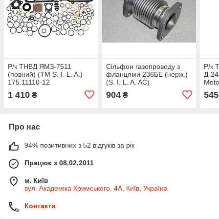
Р/к ТНВД ЯМЗ-7511
Сільфон газопроводу з
Р/к 
(повний) (TM S. I. L. A.)
фланцями 236БЕ (нерж.)
Д-245
175.11110-12
(S. I. L. A. AC)
Moto
236БЕ-1008088
1 410
904
545
₴
₴
Про нас
94% позитивних з 52 відгуків за рік
Працює з 08.02.2011
м. Київ
вул. Академіка Кримського, 4А, Київ, Україна
Контакти