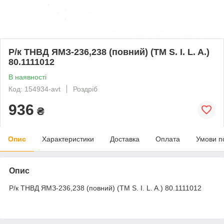
Р/к ТНВД ЯМЗ-236,238 (повний) (TM S. I. L. A.)
80.1111012
В наявності
Код: 154934-avt
Роздріб
936
₴
Опис
Характеристики
Доставка
Оплата
Умови п
Опис
Р/к ТНВД ЯМЗ-236,238 (повний) (TM S. I. L. A.) 80.1111012