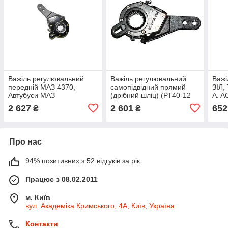
Важіль регулювальний
Важіль регулювальний
Важі
передній МАЗ 4370,
самопідвідний прямий
ЗІЛ, 
Автубуси МАЗ
(дрібний шліц) (РТ40-12
A. A
самопідводний (S.I.L.A.
S.I.L.A. AC) 64226-
2 627
2 601
652
₴
₴
AC) 103-3501136
3501136-010
Про нас
94% позитивних з 52 відгуків за рік
Працює з 08.02.2011
м. Київ
вул. Академіка Кримського, 4А, Київ, Україна
Контакти