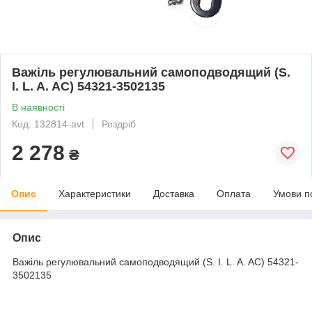
Важіль регулювальний самоподводящий (S.
I. L. A. AC) 54321-3502135
В наявності
Код: 132814-avt
Роздріб
2 278
₴
Опис
Характеристики
Доставка
Оплата
Умови п
Опис
Важіль регулювальний самоподводящий (S. I. L. A. AC) 54321-
3502135