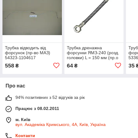
Трубка відводить від
Трубка дренажна
Труб
форсунок (пр-во МАЗ)
форсунки ЯМЗ-240 (розд.
форс
54323-1104617
головки) L = 150 мм (пр.о
5336
SILA) 240-1104370-Б
558
64
35
₴
₴
Про нас
94% позитивних з 52 відгуків за рік
Працює з 08.02.2011
м. Київ
вул. Академіка Кримського, 4А, Київ, Україна
Контакти