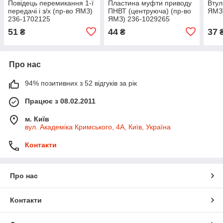
Повідець перемикання 1-ї
Пластина муфти приводу
Втул
передачі і з/х (пр-во ЯМЗ)
ПНВТ (центруюча) (пр-во
ЯМЗ
236-1702125
ЯМЗ) 236-1029265
51
44
37
₴
₴
Про нас
94% позитивних з 52 відгуків за рік
Працює з 08.02.2011
м. Київ
вул. Академіка Кримського, 4А, Київ, Україна
Контакти
Про нас
Контакти