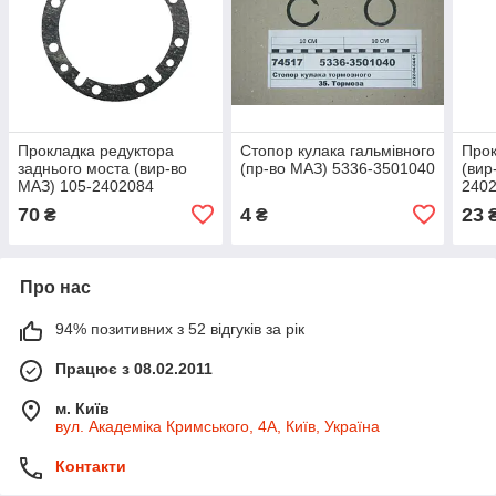
Прокладка редуктора
Стопор кулака гальмівного
Прок
заднього моста (вир-во
(пр-во МАЗ) 5336-3501040
(вир
МАЗ) 105-2402084
240
70
4
23
₴
₴
Про нас
94% позитивних з 52 відгуків за рік
Працює з 08.02.2011
м. Київ
вул. Академіка Кримського, 4А, Київ, Україна
Контакти