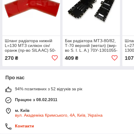
Шланг радіатора нижній
Бак радіатора МТЗ-80/82,
Шлан
L=130 МТЗ силікон сін/
Т-70 верхній (метал) (вир-
L=27
оранж (пр-во SILA AC) 50-
во S. I. L. A.) 70У-1301055-
130
1303062-01
01
270
409
107
₴
₴
Про нас
94% позитивних з 52 відгуків за рік
Працює з 08.02.2011
м. Київ
вул. Академіка Кримського, 4А, Київ, Україна
Контакти